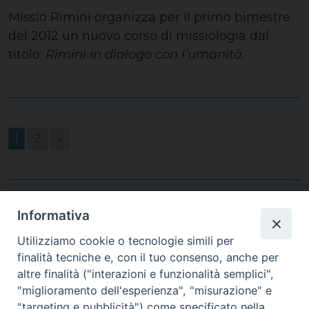
Missio Rimini organizza per il primo bimestre
del 2012 un nuovo corso di missiologia dal
titolo:
Rimini in dialogo con l’umanità
.
1
2
»
Informativa
Utilizziamo cookie o tecnologie simili per
finalità tecniche e, con il tuo consenso, anche per
Homepage
altre finalità ("interazioni e funzionalità semplici",
"miglioramento dell'esperienza", "misurazione" e
"targeting e pubblicità") come specificato nella