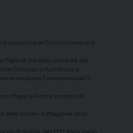
i sottoscrive al Concilio romano di
del Figlio di Dio fatto Uomo ed alla
atore Costanzo vi fu imposta la
izione ortodossa (“consostanziale”)
curo rifugio a Rimini, protetto da
e delle Diocesi suffraganee della
ocesi di origine. Nel 1977 Papa Paolo