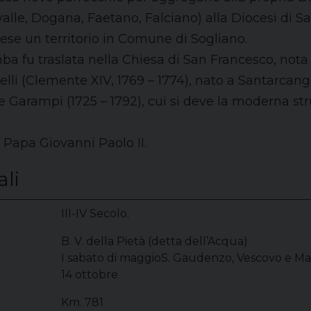
valle, Dogana, Faetano, Falciano) alla Diocesi di 
e un territorio in Comune di Sogliano.
mba fu traslata nella Chiesa di San Francesco, no
lli (Clemente XIV, 1769 – 1774), nato a Santarcange
e Garampi (1725 – 1792), cui si deve la moderna str
il Papa Giovanni Paolo II.
ali
III-IV Secolo.
B. V. della Pietà (detta dell’Acqua)
I sabato di maggioS. Gaudenzo, Vescovo e Ma
14 ottobre
Km. 781