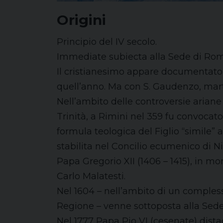
Origini
Principio del IV secolo.
Immediate subiecta alla Sede di Roma
Il cristianesimo appare documentato 
quell’anno. Ma con S. Gaudenzo, martir
Nell’ambito delle controversie ariane e
Trinità, a Rimini nel 359 fu convocat
formula teologica del Figlio “simile” 
stabilita nel Concilio ecumenico di Ni
Papa Gregorio XII (1406 – 1415), in mom
Carlo Malatesti.
Nel 1604 – nell’ambito di un compless
Regione – venne sottoposta alla Sede
Nel 1777 Papa Pio VI (cesenate) dista