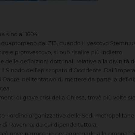
 sino al 1604.
quantomeno dal 313, quando il Vescovo Stemnius s
e e protovescovo, si può risalire più indietro.
 delle definizioni dottrinali relative alla divinità 
o il Sinodo dell’episcopato d’Occidente. Dall’imper
al Padre, nel tentativo di mettere da parte la defin
cea.
enti di grave crisi della Chiesa, trovò più volte si
o riordino organizzativo delle Sedi metropolitane 
 di Ravenna, da cui dipende tuttora.
ccò nove parrocchie per aggregarle alla propria Di