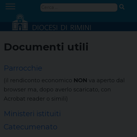
Skip
Ricerca
to
per:
content
Documenti utili
Parrocchie
(il rendiconto economico
NON
va aperto dal
browser ma, dopo averlo scaricato, con
Acrobat reader o simili)
Ministeri istituiti
Catecumenato