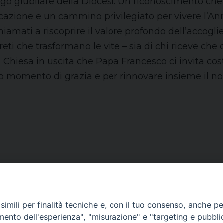
 giubilare della Diocesi. Un riconoscimento che ci
ficazione e un cammino privilegiato per vivere l’An
iamati a riscoprire il valore profondo dell’accogl
eti che trasformano le vite – sia di chi riceve che
a Chiesa in uscita che Papa Francesco ci invita co
 momento di grazia e per rinnovare insieme il nos
imili per finalità tecniche e, con il tuo consenso, anche per 
amento dell'esperienza", "misurazione" e "targeting e pubbli
Homepage