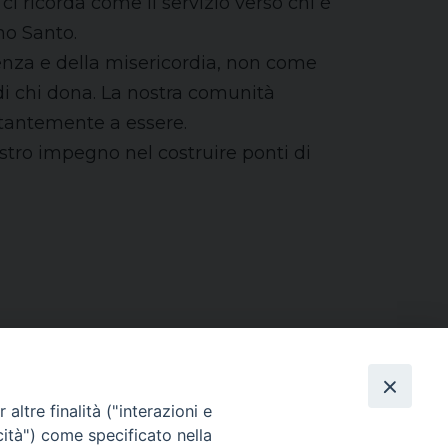
 ricorda come il servizio verso chi è
no Santo.
ienza e della misericordia, non come
 di chi dona. La nostra comunità
stantemente a essere.
tro impegno nel costruire ponti di
altre finalità ("interazioni e
cità") come specificato nella