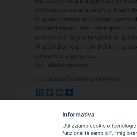
diocesana verrà inaugurata come luogo
nel bisogno sia una vera via di santi
In questo tempo di Giubileo, siamo ch
concetti astratti, ma come gesti concr
diventa così segno tangibile di quell
Vi attendiamo per condividere questo
solidarietà e speranza.
Con affetto fraterno
La Caritas Diocesana di Rimini
Facebook
Twitter
Email
Share
Informativa
Utilizziamo cookie o tecnologie s
funzionalità semplici", "miglior