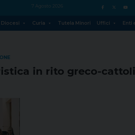
7 Agosto 2026
Diocesi
Curia
Tutela Minori
Uffici
Enti
EONE
stica in rito greco-cattol