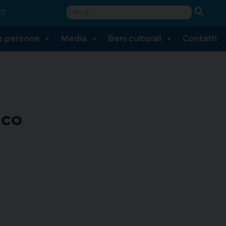
Ricerca
per:
 e persone
Media
Beni culturali
Contatti
ico