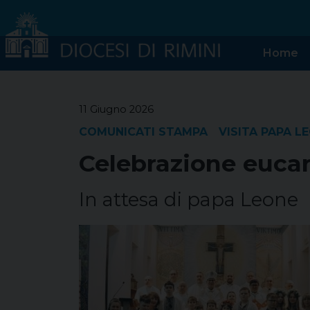
Skip
to
content
Home
11 Giugno 2026
COMUNICATI STAMPA
VISITA PAPA L
Celebrazione eucari
In attesa di papa Leone