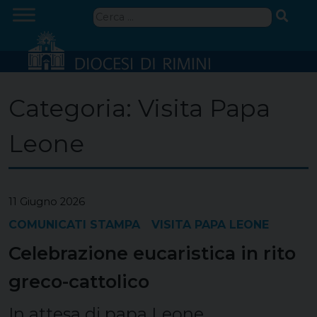
Skip
Ricerca
to
per:
content
Categoria:
Visita Papa
Leone
11 Giugno 2026
COMUNICATI STAMPA
VISITA PAPA LEONE
Celebrazione eucaristica in rito
greco-cattolico
In attesa di papa Leone