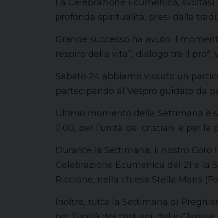
La Celebrazione Ecumenica, svoltasi ne
profonda spiritualità, presi dalla tr
Grande successo ha avuto il momento or
respiro della vita”, dialogo tra il prof. 
Sabato 24 abbiamo vissuto un partico
partecipando al Vespro guidato da pa
Ultimo momento della Settimana è sta
11.00, per l’unità dei cristiani e per 
Durante la Settimana, il nostro Coro 
Celebrazione Ecumenica del 21 e la S
Riccione, nella chiesa Stella Maris (Fo
Inoltre, tutta la Settimana di Preghi
per l’unità dei cristiani, dalle Clarisse