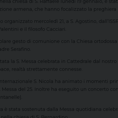
lla chiesa di S. Raffaele lunedì 19 gennaio, è stata
adizione armena, che hanno focalizzato la preghiera
ganizzato mercoledì 21, a S. Agostino, dall’ISSR Mar
Valentini e il filosofo Cacciari.
lare gesto di comunione con la Chiesa ortodossa d
dre Serafino.
ta la S. Messa celebrata in Cattedrale dal nostro 
la pace, realtà strettamente connesse.
Internazionale S. Nicola ha animato i momenti prin
. Messa del 25. Inoltre ha eseguito un concerto co
ntanelle).
era è stata sostenuta dalla Messa quotidiana celeb
, nella chiesa di S. Bernardino.