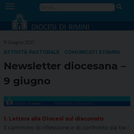
Skip
Ricerca
to
per:
content
9 Giugno 2021
ATTIVITÀ PASTORALE
COMUNICATI STAMPA
Newsletter diocesana –
9 giugno
1. Lettera alla Diocesi sul diaconato
Il cammino di riflessione e di confronto sia tra i