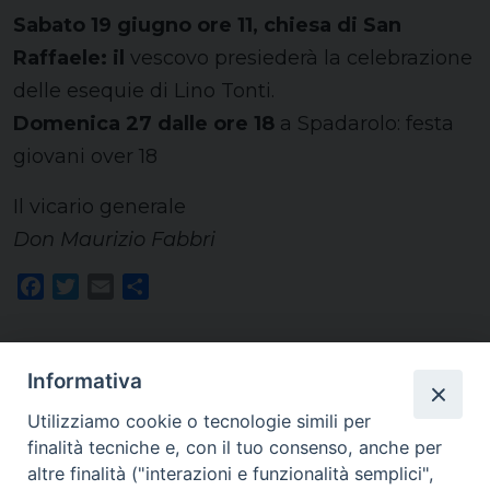
Sabato 19 giugno ore 11, chiesa di San
Raffaele: il
vescovo presiederà la celebrazione
delle esequie di Lino Tonti.
Domenica 27 dalle ore 18
a Spadarolo: festa
giovani over 18
Il vicario generale
Don Maurizio Fabbri
Facebook
Twitter
Email
Share
Informativa
Utilizziamo cookie o tecnologie simili per
finalità tecniche e, con il tuo consenso, anche per
Homepage
altre finalità ("interazioni e funzionalità semplici",