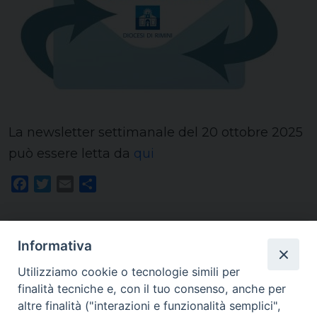
La newsletter settimanale del 20 ottobre 2025
può essere letta da
qui
Facebook
Twitter
Email
Share
Informativa
Utilizziamo cookie o tecnologie simili per
finalità tecniche e, con il tuo consenso, anche per
Homepage
altre finalità ("interazioni e funzionalità semplici",