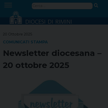
Skip
Ricerca
to
per:
content
20 Ottobre 2025
COMUNICATI STAMPA
Newsletter diocesana –
20 ottobre 2025