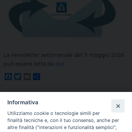
La newsletter settimanale del 11 maggio 2026
può essere letta da
qui
Facebook
Twitter
Email
Share
Informativa
Utilizziamo cookie o tecnologie simili per
finalità tecniche e, con il tuo consenso, anche per
Homepage
altre finalità ("interazioni e funzionalità semplici",