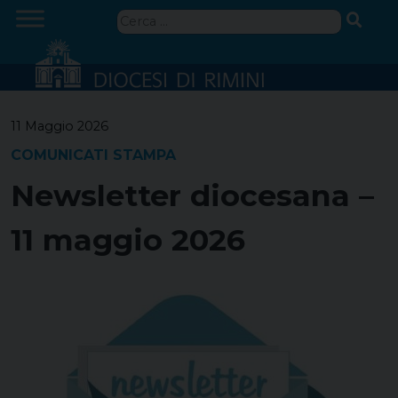
Skip
Ricerca
to
per:
content
11 Maggio 2026
COMUNICATI STAMPA
Newsletter diocesana –
11 maggio 2026