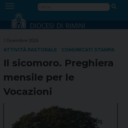
Skip
Ricerca
to
per:
content
1 Dicembre 2025
ATTIVITÀ PASTORALE
COMUNICATI STAMPA
Il sicomoro. Preghiera
mensile per le
Vocazioni