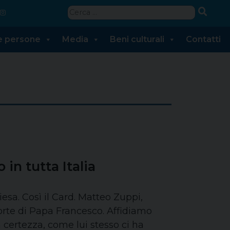
Ricerca
per:
 e persone
Media
Beni culturali
Contatti
in tutta Italia
sa. Così il Card. Matteo Zuppi,
orte di Papa Francesco. Affidiamo
 certezza, come lui stesso ci ha