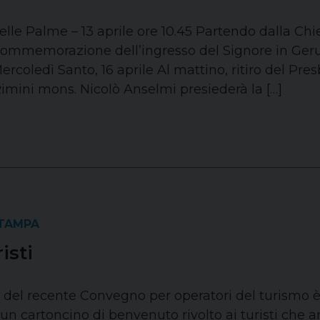
le Palme – 13 aprile ore 10.45 Partendo dalla Chies
 Commemorazione dell’ingresso del Signore in Ger
rcoledì Santo, 16 aprile Al mattino, ritiro del Presbi
imini mons. Nicolò Anselmi presiederà la […]
STAMPA
isti
 del recente Convegno per operatori del turismo è 
 un cartoncino di benvenuto rivolto ai turisti che