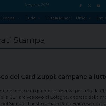
6 Agosto 2026
Diocesi
Curia
Tutela Minori
Uffici
Enti
ati Stampa
co del Card Zuppi: campane a lutto 
 doloroso e di grande sofferenza per tutta la Chie
ella CEI arcivescovo di Bologna, appreso della m
o del Signore il nostro amato Papa Francesco, nella