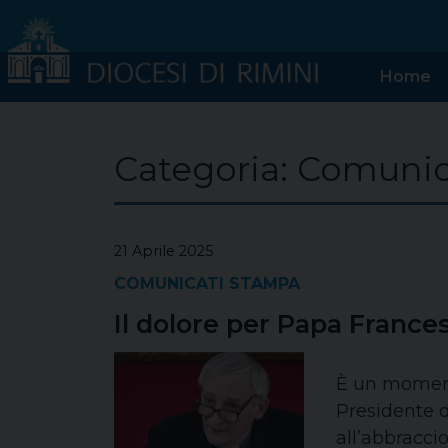
Skip
to
content
Home
Categoria:
Comunic
21 Aprile 2025
COMUNICATI STAMPA
Il dolore per Papa Frances
È un momento
Presidente d
all’abbracci