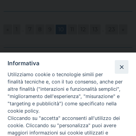
«
1
...
7
8
9
10
11
12
13
...
23
»
Informativa
Utilizziamo cookie o tecnologie simili per
finalità tecniche e, con il tuo consenso, anche per
Homepage
altre finalità ("interazioni e funzionalità semplici",
"miglioramento dell'esperienza", "misurazione" e
"targeting e pubblicità") come specificato nella
cookie policy.
Cliccando su "accetta" acconsenti all'utilizzo dei
cookie. Cliccando su "personalizza" puoi avere
maggiori informazioni sui cookie utilizzati e