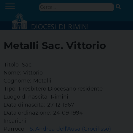
Skip
Ricerca
to
per:
content
Metalli Sac. Vittorio
Titolo:
Sac.
Nome:
Vittorio
Cognome:
Metalli
Tipo:
Presbitero Diocesano residente
Luogo di nascita:
Rimini
Data di nascita:
27-12-1967
Data ordinazione:
24-09-1994
Incarichi
Parroco
S. Andrea dell’Ausa (Crocifisso)