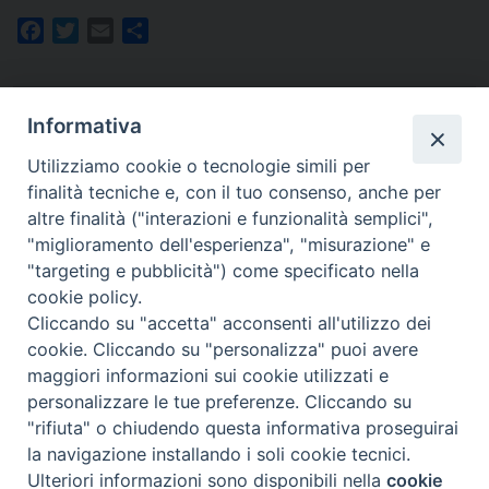
Facebook
Twitter
Email
Share
Informativa
Utilizziamo cookie o tecnologie simili per
finalità tecniche e, con il tuo consenso, anche per
Homepage
altre finalità ("interazioni e funzionalità semplici",
"miglioramento dell'esperienza", "misurazione" e
"targeting e pubblicità") come specificato nella
cookie policy.
Cliccando su "accetta" acconsenti all'utilizzo dei
cookie. Cliccando su "personalizza" puoi avere
maggiori informazioni sui cookie utilizzati e
©Diocesi di Rimini 2022
personalizzare le tue preferenze. Cliccando su
"rifiuta" o chiudendo questa informativa proseguirai
la navigazione installando i soli cookie tecnici.
Privacy Policy
Preferenze Cookie
Ulteriori informazioni sono disponibili nella
cookie