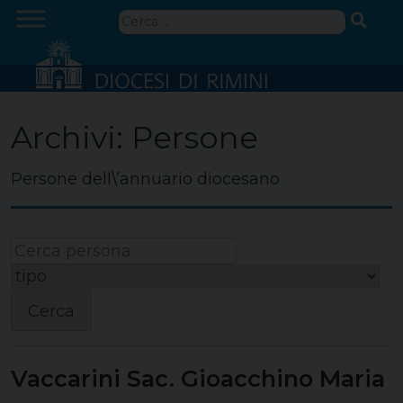
Skip
Ricerca
to
per:
content
Archivi:
Persone
Persone dell\’annuario diocesano
Cerca
Vaccarini Sac. Gioacchino Maria