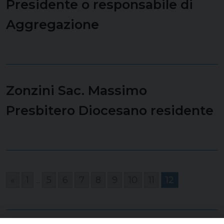
Presidente o responsabile di
Aggregazione
Zonzini Sac. Massimo
Presbitero Diocesano residente
«
1
...
5
6
7
8
9
10
11
12