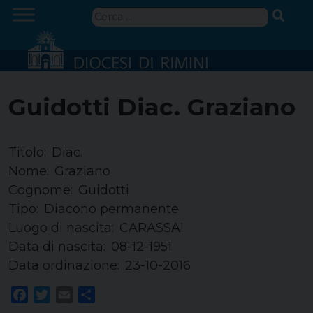
Skip
Ricerca
to
per:
content
Guidotti Diac. Graziano
Titolo:
Diac.
Nome:
Graziano
Cognome:
Guidotti
Tipo:
Diacono permanente
Luogo di nascita:
CARASSAI
Data di nascita:
08-12-1951
Data ordinazione:
23-10-2016
Facebook
Twitter
Email
Share