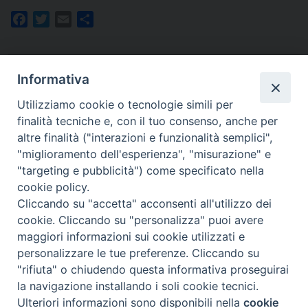
Facebook
Twitter
Email
Share
Informativa
Utilizziamo cookie o tecnologie simili per
finalità tecniche e, con il tuo consenso, anche per
Homepage
altre finalità ("interazioni e funzionalità semplici",
"miglioramento dell'esperienza", "misurazione" e
"targeting e pubblicità") come specificato nella
cookie policy.
Cliccando su "accetta" acconsenti all'utilizzo dei
cookie. Cliccando su "personalizza" puoi avere
maggiori informazioni sui cookie utilizzati e
©Diocesi di Rimini 2022
personalizzare le tue preferenze. Cliccando su
"rifiuta" o chiudendo questa informativa proseguirai
la navigazione installando i soli cookie tecnici.
Privacy Policy
Preferenze Cookie
Ulteriori informazioni sono disponibili nella
cookie