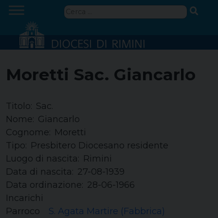
Skip
Ricerca
to
per:
content
Moretti Sac. Giancarlo
Titolo:
Sac.
Nome:
Giancarlo
Cognome:
Moretti
Tipo:
Presbitero Diocesano residente
Luogo di nascita:
Rimini
Data di nascita:
27-08-1939
Data ordinazione:
28-06-1966
Incarichi
Parroco
S. Agata Martire (Fabbrica)