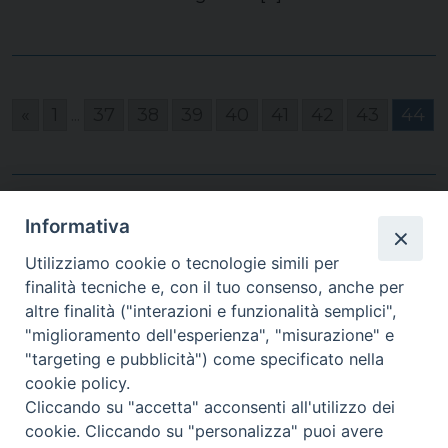
«
1
...
37
38
39
40
41
42
43
44
Informativa
Utilizziamo cookie o tecnologie simili per
finalità tecniche e, con il tuo consenso, anche per
Homepage
altre finalità ("interazioni e funzionalità semplici",
"miglioramento dell'esperienza", "misurazione" e
"targeting e pubblicità") come specificato nella
cookie policy.
Cliccando su "accetta" acconsenti all'utilizzo dei
cookie. Cliccando su "personalizza" puoi avere