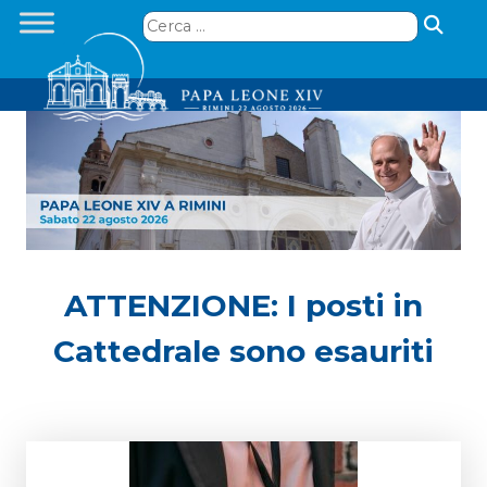
Skip
Ricerca
to
per:
content
ATTENZIONE: I posti in
Cattedrale sono esauriti